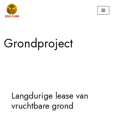
Ga
naar
de
Grondproject
inhoud
Langdurige lease van
vruchtbare grond